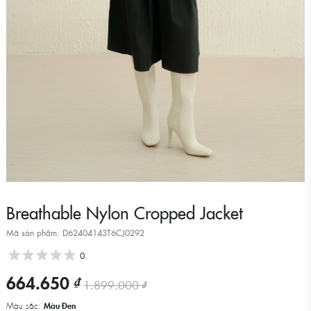
Breathable Nylon Cropped Jacket
Mã sản phẩm: D62404143T6CJ0292
0
664.650 ₫
1.899.000 ₫
Màu sắc:
Màu Đen