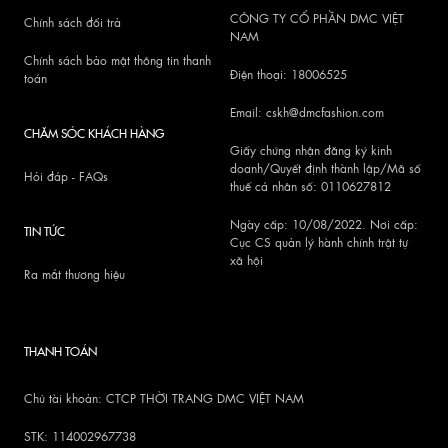
CÔNG TY CỔ PHẦN DMC VIỆT
Chính sách đổi trả
NAM
Chính sách bảo mật thông tin thanh
Điện thoại: 18006525
toán
Email: cskh@dmcfashion.com
CHĂM SÓC KHÁCH HÀNG
Giấy chứng nhận đăng ký kinh
doanh/Quyết định thành lập/Mã số
Hỏi đáp - FAQs
thuế cá nhân số: 0110627812
Ngày cấp: 10/08/2022. Nơi cấp:
TIN TỨC
Cục CS quản lý hành chính trật tự
xã hội
Ra mắt thương hiệu
THANH TOÁN
Chủ tài khoản: CTCP THỜI TRANG DMC VIỆT NAM
STK: 114002967738