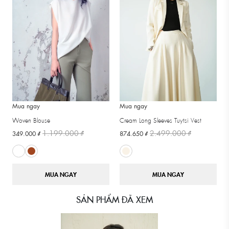
Mua ngay
Mua ngay
Woven Blouse
Cream Long Sleeves Tuytsi Vest
1.199.000 ₫
2.499.000 ₫
349.000 ₫
874.650 ₫
MUA NGAY
MUA NGAY
SẢN PHẨM ĐÃ XEM