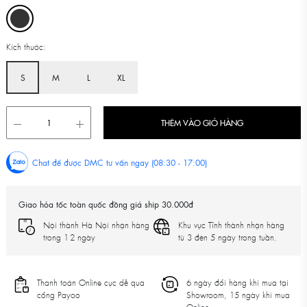
Kích thước:
S
M
L
XL
THÊM VÀO GIỎ HÀNG
Chat để được DMC tư vấn ngay (08:30 - 17:00)
Giao hỏa tốc toàn quốc đồng giá ship 30.000đ
Nội thành Hà Nội nhận hàng
Khu vực Tỉnh thành nhận hàng
trong 1-2 ngày
từ 3 đên 5 ngày trong tuần.
Thanh toán Online cực dễ qua
6 ngày đổi hàng khi mua tại
cổng Payoo
Showroom, 15 ngày khi mua