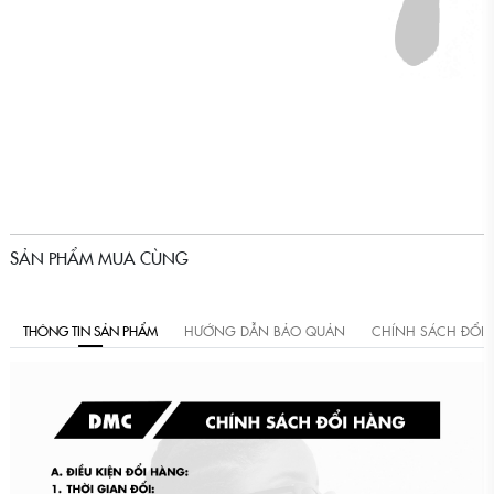
SẢN PHẨM MUA CÙNG
THÔNG TIN SẢN PHẨM
HƯỚNG DẪN BẢO QUẢN
CHÍNH SÁCH ĐỔI