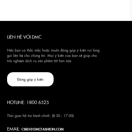
LIÊN HỆ VỚI DMC
Nếu bạn có thắc mắc hoặc muốn đóng góp ý kiến vui lòng
gửi liên hệ cho chúng tôi. Mọi ý kiến của bạn sẽ giúp cho
trải nghiệm dịch vụ sản phẩm tốt hơn nữa
Đóng góp ý kiến
HOTLINE: 1800 6525
Thời gian hỗ trợ hành chính: (8:30 - 17:00)
EMAIL:
CSKH@DMCFASHION.COM