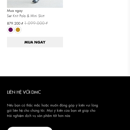
Mua ngay
Set Knit Polo & Mini Skirt
1.099.000 ₫
879.200 ₫
MUA NGAY
LIÊN HỆ VỚI DMC
Nếu bạn có thắc mắc hoặc muốn đóng góp ý kiến vui lòng
gửi liên hệ cho chúng tôi. Mọi ý kiến của bạn sẽ giúp cho
trải nghiệm dịch vụ sản phẩm tốt hơn nữa