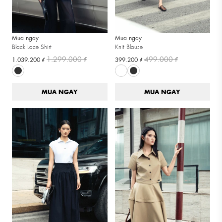
Mua ngay
Mua ngay
Black Lace Shirt
Knit Blouse
1.299.000 ₫
499.000 ₫
1.039.200 ₫
399.200 ₫
MUA NGAY
MUA NGAY