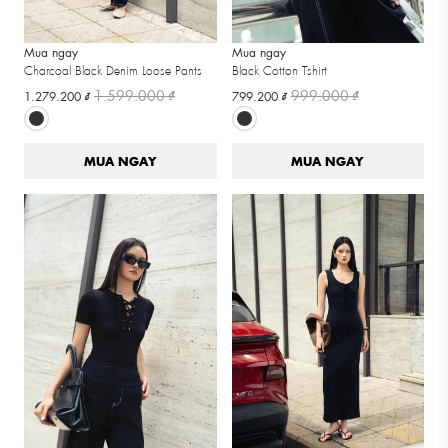
Mua ngay
Mua ngay
Charcoal Black Denim Loose Pants
Black Cotton Tshirt
1.599.000 ₫
999.000 ₫
1.279.200 ₫
799.200 ₫
MUA NGAY
MUA NGAY