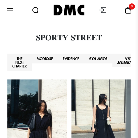
0
𝐒𝐏𝐎𝐑𝐓𝐘 𝐒𝐓𝐑𝐄𝐄𝐓
THE
MODIQUE
ÉVIDENCE
𝙎𝙊𝙇𝘼𝙍𝙄𝘼
𝑵𝑬𝑾
NEXT
𝑴𝑶𝑴𝑬𝑵𝑻𝑼
CHAPTER