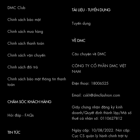
DMC Club
TÀI LIỆU - TUYỂN DỤNG
Chính sách bảo mật
Tuyển dụng
Chính sách mua hàng
VỀ DMC
Chính sách thanh toán
Câu chuyện về DMC
Chính sách vận chuyển
CÔNG TY CỔ PHẦN DMC VIỆT
Chính sách đổi trả
NAM
Chính sách bảo mật thông tin thanh
Điện thoại: 18006525
toán
Email: cskh@dmcfashion.com
CHĂM SÓC KHÁCH HÀNG
Giấy chứng nhận đăng ký kinh
doanh/Quyết định thành lập/Mã số
Hỏi đáp - FAQs
thuế cá nhân số: 0110627812
Ngày cấp: 10/08/2022. Nơi cấp:
TIN TỨC
Cục CS quản lý hành chính trật tự