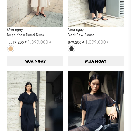
Mua ngay
Mua ngay
Beige Khaki Flared Dress
Black Raw Blouse
1.899.000 ₫
1.099.000 ₫
1.519.200 ₫
879.200 ₫
MUA NGAY
MUA NGAY