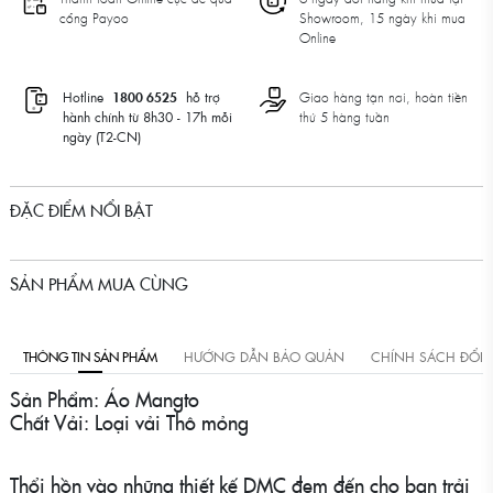
cổng Payoo
Showroom, 15 ngày khi mua
Online
Hotline
1800 6525
hỗ trợ
Giao hàng tận nơi, hoàn tiền
hành chính từ 8h30 - 17h mỗi
thứ 5 hàng tuần
ngày (T2-CN)
ĐẶC ĐIỂM NỔI BẬT
SẢN PHẨM MUA CÙNG
THÔNG TIN SẢN PHẨM
HƯỚNG DẪN BẢO QUẢN
CHÍNH SÁCH ĐỔI
Sản Phẩm: Áo Mangto
Chất Vải: Loại vải Thô mỏng
Thổi hồn vào những thiết kế DMC đem đến cho bạn trải