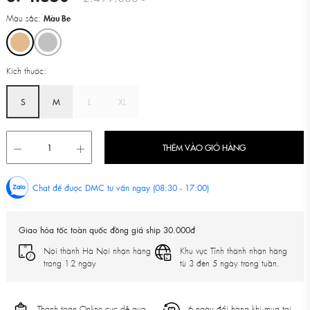
Màu sắc:
Màu Be
Kích thước:
S
M
L
XL
THÊM VÀO GIỎ HÀNG
Chat để được DMC tư vấn ngay (08:30 - 17:00)
Giao hỏa tốc toàn quốc đồng giá ship 30.000đ
Nội thành Hà Nội nhận hàng
Khu vực Tỉnh thành nhận hàng
trong 1-2 ngày
từ 3 đên 5 ngày trong tuần.
Thanh toán Online cực dễ qua
6 ngày đổi hàng khi mua tại