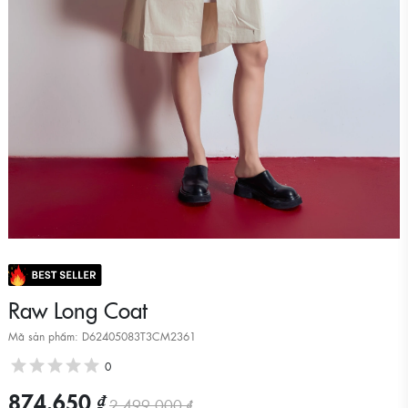
Raw Long Coat
Mã sản phẩm: D62405083T3CM2361
0
874.650 ₫
2.499.000 ₫