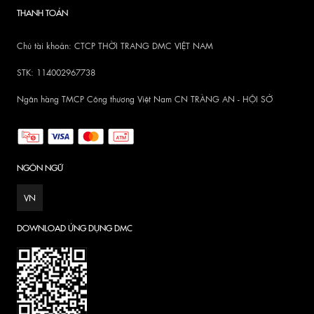
THANH TOÁN
Chủ tài khoản: CTCP THỜI TRANG DMC VIỆT NAM
STK: 114002967738
Ngân hàng TMCP Công thương Việt Nam CN TRÀNG AN - HỘI SỞ
NGÔN NGỮ
VN
DOWNLOAD ỨNG DỤNG DMC