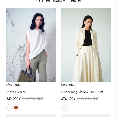
CÓ THỂ BẠN SẼ THÍCH
Mua ngay
Mua ngay
Woven Blouse
Cream Long Sleeves Tuytsi Vest
1.199.000 ₫
2.499.000 ₫
349.000 ₫
874.650 ₫