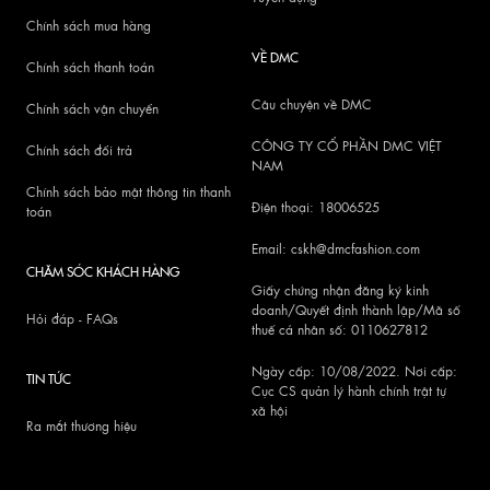
Chính sách mua hàng
VỀ DMC
Chính sách thanh toán
Câu chuyện về DMC
Chính sách vận chuyển
CÔNG TY CỔ PHẦN DMC VIỆT
Chính sách đổi trả
NAM
Chính sách bảo mật thông tin thanh
Điện thoại: 18006525
toán
Email: cskh@dmcfashion.com
CHĂM SÓC KHÁCH HÀNG
Giấy chứng nhận đăng ký kinh
doanh/Quyết định thành lập/Mã số
Hỏi đáp - FAQs
thuế cá nhân số: 0110627812
Ngày cấp: 10/08/2022. Nơi cấp:
TIN TỨC
Cục CS quản lý hành chính trật tự
xã hội
Ra mắt thương hiệu