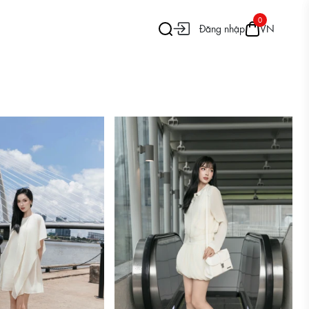
0
Đăng nhập
VN