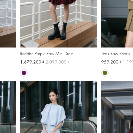
Reddish Purple Raw Mini Dress
Teak Raw Shorts
1.679.200 ₫
2.099.000 ₫
959.200 ₫
1.19