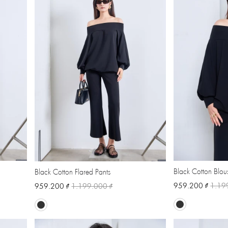
Black Cotton Blou
Black Cotton Flared Pants
959.200 ₫
1.19
959.200 ₫
1.199.000 ₫