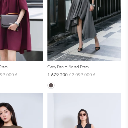
ress
Gray Denim Flared Dress
599.000 ₫
1.679.200 ₫
2.099.000 ₫