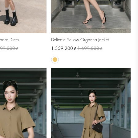
oose Dress
Delicate Yellow Organza Jacket
999.000 ₫
1.359.200 ₫
1.699.000 ₫