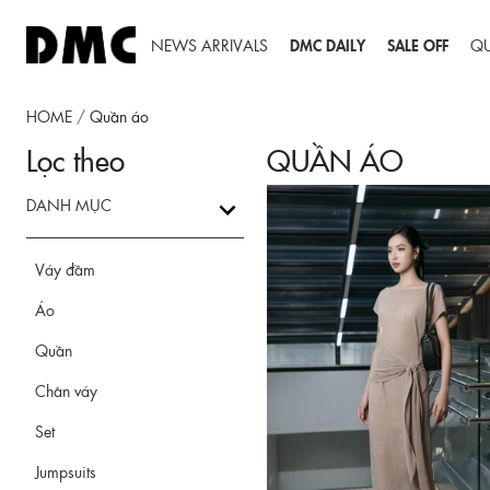
NEWS ARRIVALS
DMC DAILY
SALE OFF
Q
HOME
/
Quần áo
Lọc theo
QUẦN ÁO
DANH MỤC
Váy đầm
Áo
Quần
Chân váy
Set
Jumpsuits