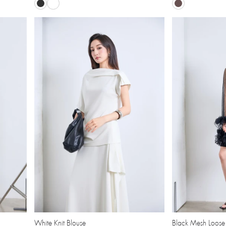
White Knit Blouse
Black Mesh Loose