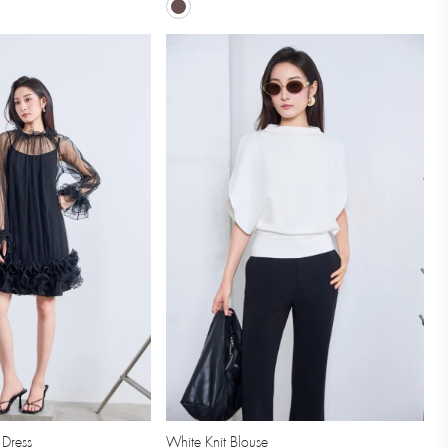
 Dress
White Knit Blouse