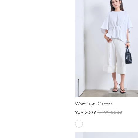
White Tuytsi Culottes
959.200 ₫
1.199.000 ₫