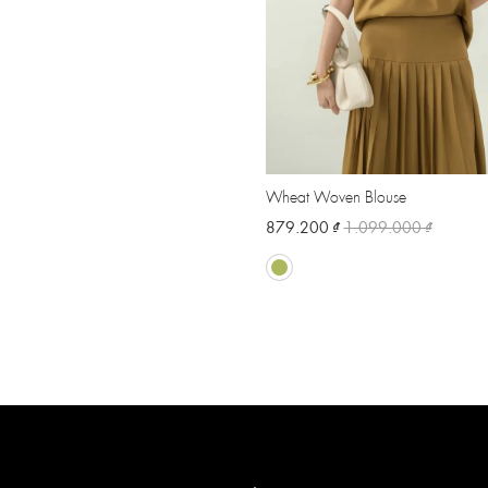
Wheat Woven Blouse
879.200 ₫
1.099.000 ₫