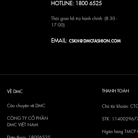
HOTLINE: 1800 6525
Thời gian hỗ trợ hành chính: (8:30 -
17:00)
EMAIL:
CSKH@DMCFASHION.COM
THANH TOÁN
VỀ DMC
Câu chuyện về DMC
Chủ tài khoản: 
CÔNG TY CỔ PHẦN
STK: 114002967
DMC VIỆT NAM
Ngân hàng TMCP 
Điện thoại: 18006525