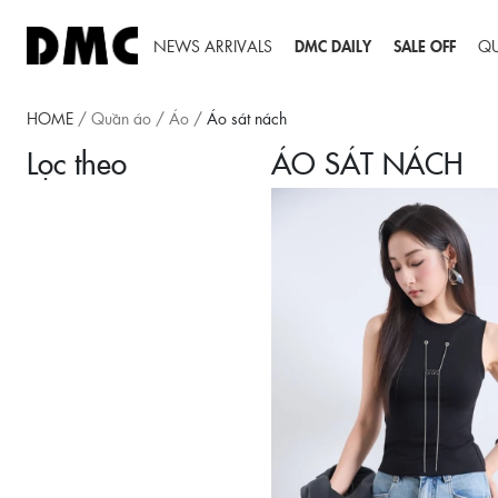
NEWS ARRIVALS
DMC DAILY
SALE OFF
Q
HOME
/
Quần áo
/
Áo
/
Áo sát nách
Lọc theo
ÁO SÁT NÁCH