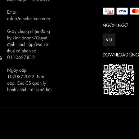
Email:
cskh@dmcfashion.com
NGÔN NGỮ
Giấy chứng nhận đăng
ký kinh doanh/Quyết
VN
định thành lập/Mã số
thuế cá nhân số:
DOWNLOAD ỨNG
0110627812
G
Ngày cấp:
10/08/2022. Nơi
cấp: Cục CS quản lý
hành chính trật tự xã hội