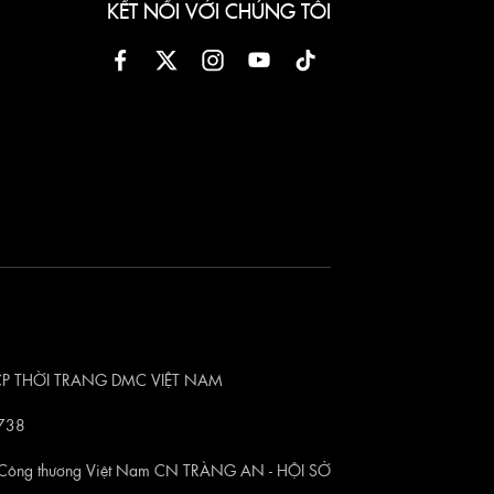
KẾT NỐI VỚI CHÚNG TÔI
CTCP THỜI TRANG DMC VIỆT NAM
738
Công thương Việt Nam CN TRÀNG AN - HỘI SỞ