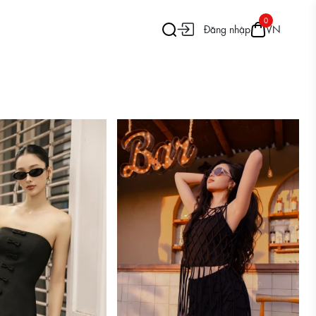
0
Đăng nhập
VN