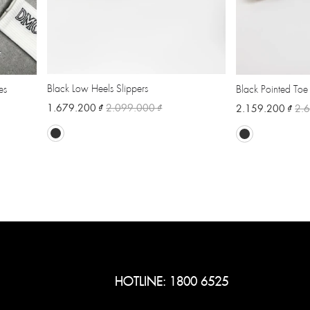
Black Low Heels Slippers
es
Black Pointed Toe
1.679.200 ₫
2.099.000 ₫
2.159.200 ₫
2.
HOTLINE: 1800 6525