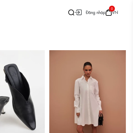
0
Đăng nhập
VN