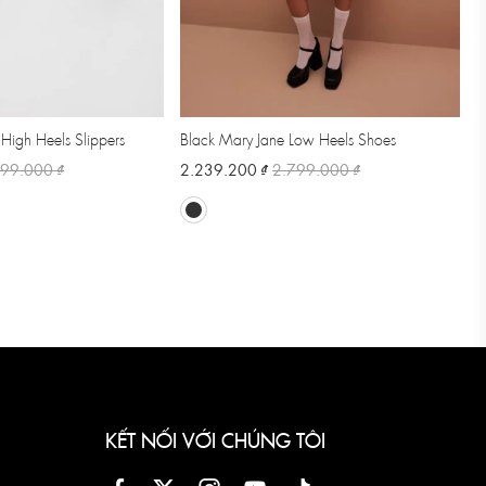
 High Heels Slippers
Black Mary Jane Low Heels Shoes
699.000 ₫
2.239.200 ₫
2.799.000 ₫
KẾT NỐI VỚI CHÚNG TÔI