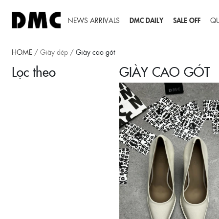
NEWS ARRIVALS
DMC DAILY
SALE OFF
Q
HOME
/
Giày dép
/
Giày cao gót
Lọc theo
GIÀY CAO GÓT