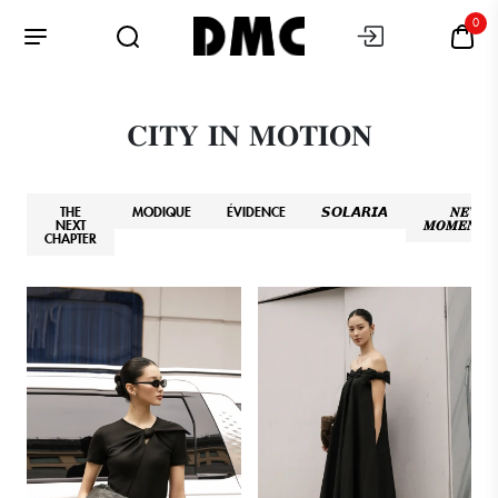
0
𝐂𝐈𝐓𝐘 𝐈𝐍 𝐌𝐎𝐓𝐈𝐎𝐍
THE
MODIQUE
ÉVIDENCE
𝙎𝙊𝙇𝘼𝙍𝙄𝘼
𝑵𝑬𝑾
NEXT
𝑴𝑶𝑴𝑬𝑵𝑻𝑼
CHAPTER