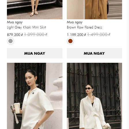
Mua ngay
Mua ngay
Light Grey Khaki Mini Skirt
Brown Raw Flared Dress
1.099.000 ₫
1.499.000 ₫
879.200 ₫
1.199.200 ₫
MUA NGAY
MUA NGAY