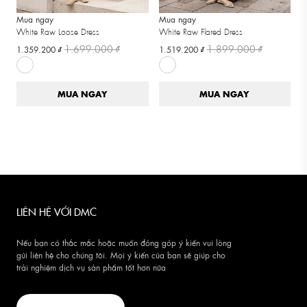
Mua ngay
Mua ngay
White Raw Loose Dress
White Raw Flared Dress
1.699.000 ₫
1.899.000 ₫
1.359.200 ₫
1.519.200 ₫
MUA NGAY
MUA NGAY
LIÊN HỆ VỚI DMC
Nếu bạn có thắc mắc hoặc muốn đóng góp ý kiến vui lòng
gửi liên hệ cho chúng tôi. Mọi ý kiến của bạn sẽ giúp cho
trải nghiệm dịch vụ sản phẩm tốt hơn nữa