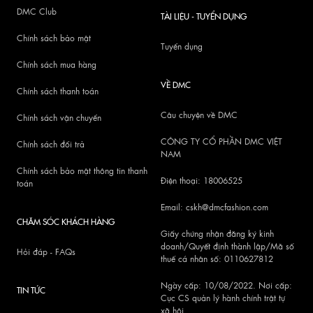
DMC Club
TÀI LIỆU - TUYỂN DỤNG
Chính sách bảo mật
Tuyển dụng
Chính sách mua hàng
VỀ DMC
Chính sách thanh toán
Câu chuyện về DMC
Chính sách vận chuyển
CÔNG TY CỔ PHẦN DMC VIỆT
Chính sách đổi trả
NAM
Chính sách bảo mật thông tin thanh
Điện thoại: 18006525
toán
Email: cskh@dmcfashion.com
CHĂM SÓC KHÁCH HÀNG
Giấy chứng nhận đăng ký kinh
doanh/Quyết định thành lập/Mã số
Hỏi đáp - FAQs
thuế cá nhân số: 0110627812
Ngày cấp: 10/08/2022. Nơi cấp:
TIN TỨC
Cục CS quản lý hành chính trật tự
xã hội