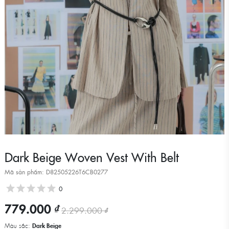
Dark Beige Woven Vest With Belt
Mã sản phẩm: D82505226T6CB0277
0
779.000 ₫
2.299.000 ₫
Màu sắc:
Dark Beige