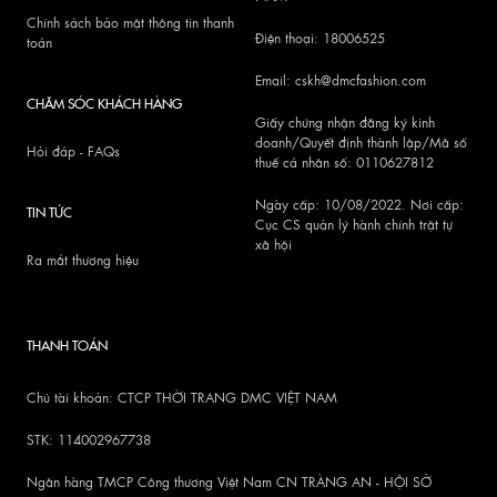
Chính sách bảo mật thông tin thanh
Điện thoại: 18006525
toán
Email: cskh@dmcfashion.com
CHĂM SÓC KHÁCH HÀNG
Giấy chứng nhận đăng ký kinh
doanh/Quyết định thành lập/Mã số
Hỏi đáp - FAQs
thuế cá nhân số: 0110627812
Ngày cấp: 10/08/2022. Nơi cấp:
TIN TỨC
Cục CS quản lý hành chính trật tự
xã hội
Ra mắt thương hiệu
THANH TOÁN
Chủ tài khoản: CTCP THỜI TRANG DMC VIỆT NAM
STK: 114002967738
Ngân hàng TMCP Công thương Việt Nam CN TRÀNG AN - HỘI SỞ