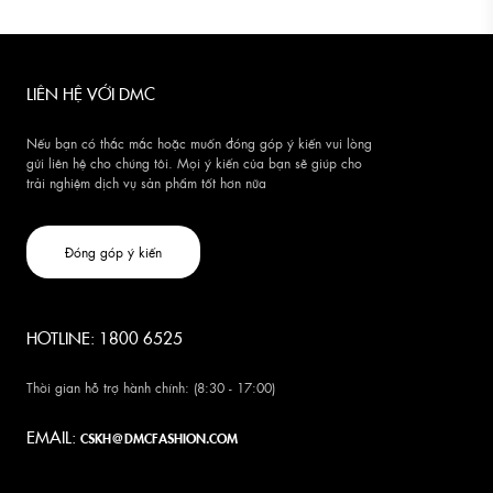
LIÊN HỆ VỚI DMC
Nếu bạn có thắc mắc hoặc muốn đóng góp ý kiến vui lòng
gửi liên hệ cho chúng tôi. Mọi ý kiến của bạn sẽ giúp cho
trải nghiệm dịch vụ sản phẩm tốt hơn nữa
Đóng góp ý kiến
HOTLINE: 1800 6525
Thời gian hỗ trợ hành chính: (8:30 - 17:00)
EMAIL:
CSKH@DMCFASHION.COM