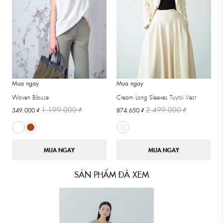
Mua ngay
Mua ngay
Woven Blouse
Cream Long Sleeves Tuytsi Vest
1.199.000 ₫
2.499.000 ₫
349.000 ₫
874.650 ₫
MUA NGAY
MUA NGAY
SẢN PHẨM ĐÃ XEM