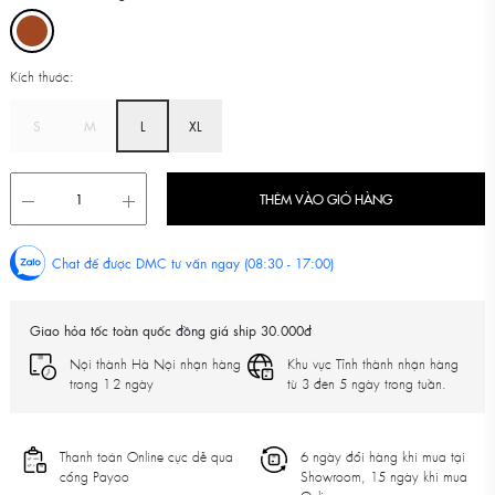
Kích thước:
S
M
L
XL
THÊM VÀO GIỎ HÀNG
Chat để được DMC tư vấn ngay (08:30 - 17:00)
Giao hỏa tốc toàn quốc đồng giá ship 30.000đ
Nội thành Hà Nội nhận hàng
Khu vực Tỉnh thành nhận hàng
trong 1-2 ngày
từ 3 đên 5 ngày trong tuần.
Thanh toán Online cực dễ qua
6 ngày đổi hàng khi mua tại
cổng Payoo
Showroom, 15 ngày khi mua