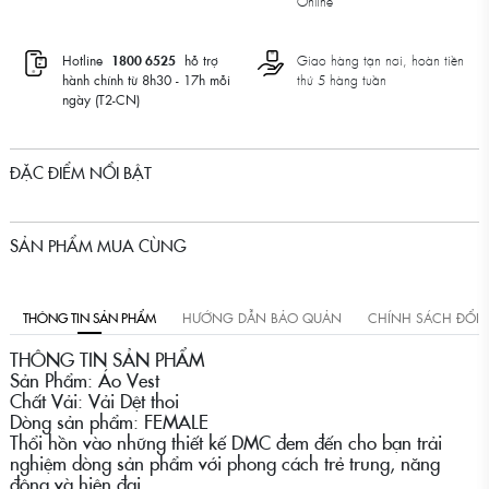
Online
Hotline
1800 6525
hỗ trợ
Giao hàng tận nơi, hoàn tiền
hành chính từ 8h30 - 17h mỗi
thứ 5 hàng tuần
ngày (T2-CN)
ĐẶC ĐIỂM NỔI BẬT
SẢN PHẨM MUA CÙNG
THÔNG TIN SẢN PHẨM
HƯỚNG DẪN BẢO QUẢN
CHÍNH SÁCH ĐỔI
THÔNG TIN SẢN PHẨM
Sản Phẩm: Áo Vest
Chất Vải: Vải Dệt thoi
Dòng sản phẩm: FEMALE
Thổi hồn vào những thiết kế DMC đem đến cho bạn trải
nghiệm dòng sản phẩm với phong cách trẻ trung, năng
động và hiện đại.