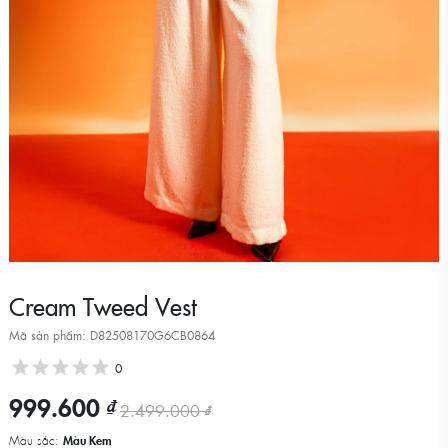
Cream Tweed Vest
Mã sản phẩm: D82508170G6CB0864
0
999.600 ₫
2.499.000 ₫
Màu sắc:
Màu Kem