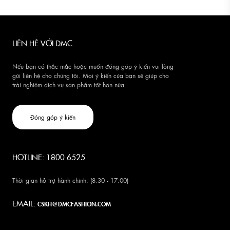
LIÊN HỆ VỚI DMC
Nếu bạn có thắc mắc hoặc muốn đóng góp ý kiến vui lòng
gửi liên hệ cho chúng tôi. Mọi ý kiến của bạn sẽ giúp cho
trải nghiệm dịch vụ sản phẩm tốt hơn nữa
Đóng góp ý kiến
HOTLINE: 1800 6525
Thời gian hỗ trợ hành chính: (8:30 - 17:00)
EMAIL:
CSKH@DMCFASHION.COM