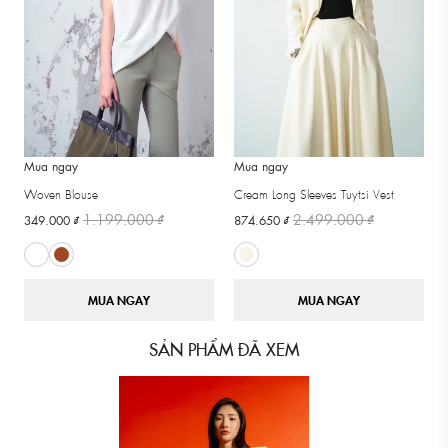
Mua ngay
Mua ngay
Woven Blouse
Cream Long Sleeves Tuytsi Vest
1.199.000 ₫
2.499.000 ₫
349.000 ₫
874.650 ₫
MUA NGAY
MUA NGAY
SẢN PHẨM ĐÃ XEM