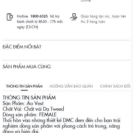
Online
Hotline
1800 6525
hỗ trợ
Giao hàng tận nơi, hoàn tiền
hành chính từ 8h30 - 17h mỗi
thứ 5 hàng tuần
ngày (T2-CN)
ĐẶC ĐIỂM NỔI BẬT
SẢN PHẨM MUA CÙNG
THÔNG TIN SẢN PHẨM
HƯỚNG DẪN BẢO QUẢN
CHÍNH SÁCH ĐỔI
THÔNG TIN SẢN PHẨM
Sản Phẩm: Áo Vest
Chất Vải: Chất vải Dạ Tweed
Dòng sản phẩm: FEMALE
Thổi hồn vào những thiết kế DMC đem đến cho bạn trải
nghiệm dòng sản phẩm với phong cách trẻ trung, năng
động và hiện đại.