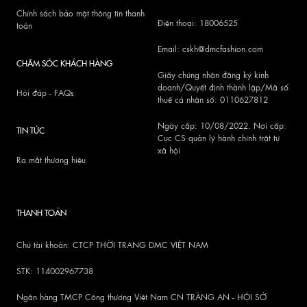
Chính sách bảo mật thông tin thanh
Điện thoại: 18006525
toán
Email: cskh@dmcfashion.com
CHĂM SÓC KHÁCH HÀNG
Giấy chứng nhận đăng ký kinh
doanh/Quyết định thành lập/Mã số
Hỏi đáp - FAQs
thuế cá nhân số: 0110627812
Ngày cấp: 10/08/2022. Nơi cấp:
TIN TỨC
Cục CS quản lý hành chính trật tự
xã hội
Ra mắt thương hiệu
THANH TOÁN
Chủ tài khoản: CTCP THỜI TRANG DMC VIỆT NAM
STK: 114002967738
Ngân hàng TMCP Công thương Việt Nam CN TRÀNG AN - HỘI SỞ