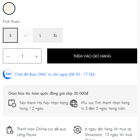
Kích thước:
S
M
L
XL
THÊM VÀO GIỎ HÀNG
Chat để được DMC tư vấn ngay (08:30 - 17:00)
Giao hỏa tốc toàn quốc đồng giá ship 30.000đ
Nội thành Hà Nội nhận hàng
Khu vực Tỉnh thành nhận hàng
trong 1-2 ngày
từ 3 đên 5 ngày trong tuần.
Thanh toán Online cực dễ qua
6 ngày đổi hàng khi mua tại
cổng Payoo
Showroom, 15 ngày khi mua